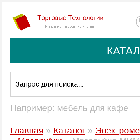
КАТА
Например: мебель для кафе
В корзину
-
+
руб.
Цена:
Главная
»
Каталог
»
Электроме