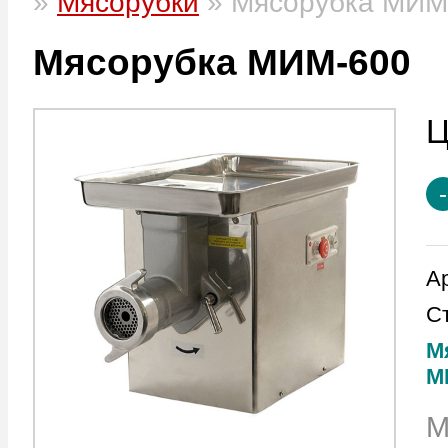
»
Мясорубки
»
Мясорубка МИМ
Мясорубка МИМ-600
А
С
М
М
М