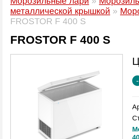
Морозильные лари
»
Морозиль
металлической крышкой
»
Моро
FROSTOR F 400 S
FROSTOR F 400 S
А
С
М
4