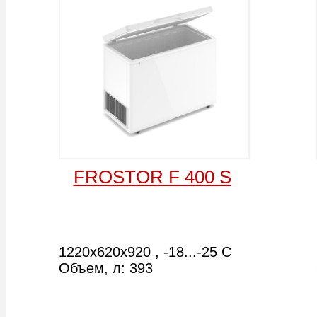
DERBY F 68
Aucma BD-200AF
1770х695х870 , -18...-25 С
800*545*845 мм. Объем
Объем, л: 556
200л.
-
+
-
+
В корзину
В корзину
Aucma BD-446
Aucma BD-325
1523*725*842 мм. Объем
1219*645*840 мм Объем
446л.
325л.