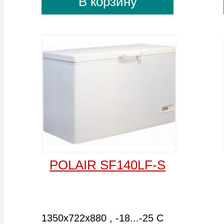
FROSTOR F 400 S
FROSTOR F 500 S
1220х620х920 , -18...-25 С
1420х620х920 , -18...-25 С
Объем, л: 393
Объем, л: 472
-
+
-
+
В корзину
В корзину
FROSTOR F 600 S
FROSTOR F 700 S