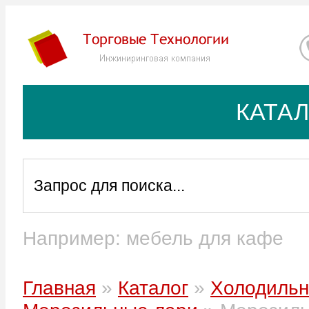
КАТА
Сортировать по:
цене
Например: мебель для кафе
названию
Главная
»
Каталог
»
Холодильн