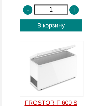
-
+
-
+
В корзину
В корзину
Aucma BD-560
Aucma BD-390
1843*725*842 мм. Объем
1309*725*838 мм. Объем
560л.
390л.
-
+
-
+
В корзину
В корзину