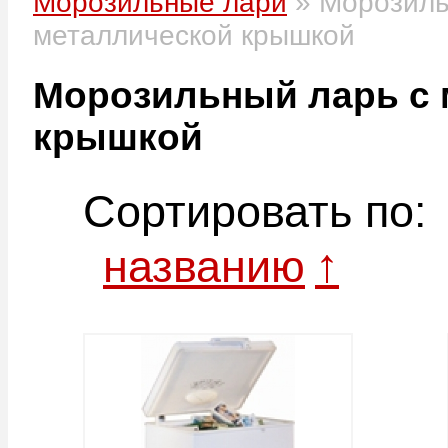
Морозильные лари
»
Морозиль
металлической крышкой
POLAIR SF120LF-S
POLAIR SF130LF-S
Морозильный ларь с 
крышкой
790х722х880 , -18...-25 С
1070х722х880 , -18...-25 С
Объем, л: 197
Объем, л: 295
-
+
-
+
В корзину
В корзину
POLAIR SF140LF-S
POLAIR SF150LF-S
1350х722х880 , -18...-25 С
1630х722х880 , -18...-25 С