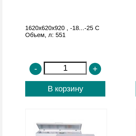
Aucma BD-818
2415*725*842 мм. Объем
818л.
-
+
В корзину