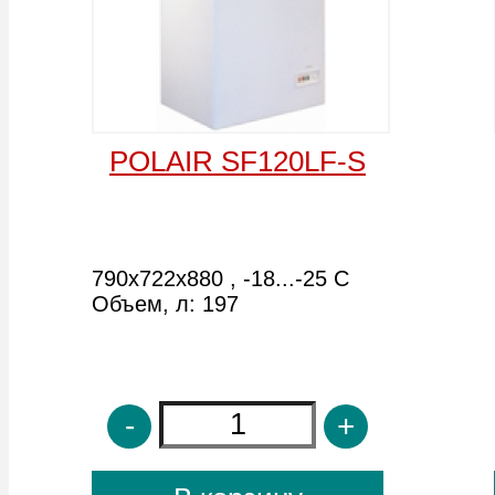
Объем, л: 393
Объем, л: 491
-
+
-
+
В корзину
В корзину
FROSTOR F 200 S
FROSTOR F 300 S
800х600х900 , -18...-25 С
1020х620х920 , -18...-25 С
Объем, л: 230
Объем, л: 315
-
+
-
+
В корзину
В корзину