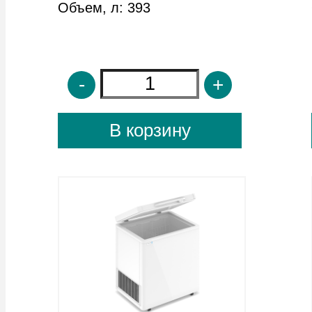
1620х620х920 , -18...-25 С
1820х620х920 , -18...-25 С
Объем, л: 551
Объем, л: 630
-
+
-
+
В корзину
В корзину
DERBY F 28
DERBY F 38
750х695х870 , -18...-25 С
1040х695х870 , -18...-25 С
Объем, л: 203
Объем, л: 313
-
+
-
+