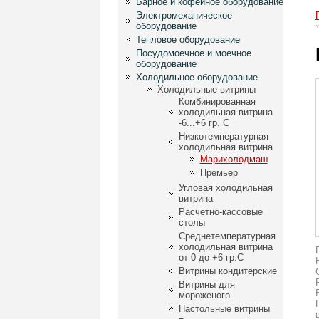
Барное и кофейное оборудование
Электромеханическое
оборудование
Тепловое оборудование
Посудомоечное и моечное
оборудование
Холодильное оборудование
Холодильные витрины
Комбинированная
холодильная витрина
-6...+6 гр. С
Низкотемпературная
холодильная витрина
Марихолодмаш
Премьер
Угловая холодильная
витрина
Расчетно-кассовые
столы
Среднетемпературная
холодильная витрина
от 0 до +6 гр.С
Витрины кондитерские
Витрины для
мороженого
Настольные витрины