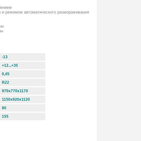
нением
ры и режимом автоматического размораживания
ин
ин
-13
+12...+35
0,45
R22
970х770х1170
1150х920х1120
80
155