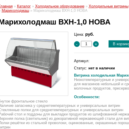
Главная
»
Каталог
»
Холодильное оборудование
»
Холодильные витрины
»
Марихолодмаш
»
Марихолодмаш ВХН-1,0 НОВА
Марихолодмаш ВХН-1,0 НОВА
руб.
Цена:
В корзин
-
+
Артикул:
Статус:
нет в наличии
Витрина холодильная Марих
Низкотемпературные и универ
для магазинов небольшой и ср
молочных продуктов, пресерво
Особенности:
Гнутое фронтальное стекло
Наличие запасника у среднетемпературных и универсальных витрин
Стеклянные полки для среднетемпературных и универсальных витрин
Рабочий стол и поддоны для выкладки продуктов из шлифованной нерж
Верхняя полка (светильник) из декоративной нержавеющей стали для ви
Полки решётки из стальной проволоки, оцинкованные, окрашенные порош
витрин