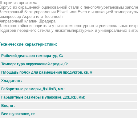
Шторки из оргстекла
Корпус из окрашенной оцинкованной стали с пенополиуретановым запол
Электронный блок управления Eliwell или Evco с индикацией температу
Компрессор Aspera или Tecumseh
Заправочный клапан Шредера
Электрооттайка испарителя у низкотемпературных и универсальных витр
Подогрев переднего стекла у низкотемпературных и универсальных витр
Технические характеристики:
Рабочий диапазон температур, С:
Температура окружающей среды, С:
Площадь полок для размещения продуктов, кв. м:
Хладагент:
Габаритные размеры, ДхШхВ, мм:
Габаритные размеры в упаковке, ДхШхВ, мм:
Вес, кг:
Вес в упаковке, кг: