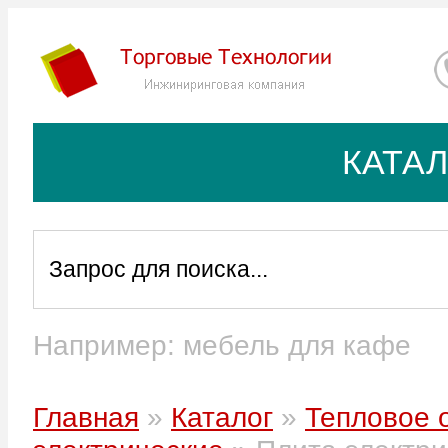
КАТА
Например: мебель для кафе
Главная
»
Каталог
»
Тепловое 
В корзину
-
+
руб.
Цена: