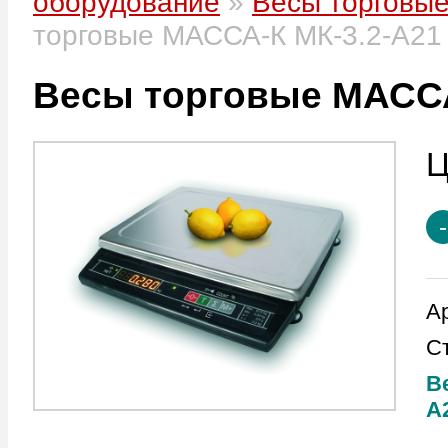
оборудование
»
Весы торговы
торговые МАССА-К МК-3.2-А21
Весы торговые МАССА
А
С
В
А