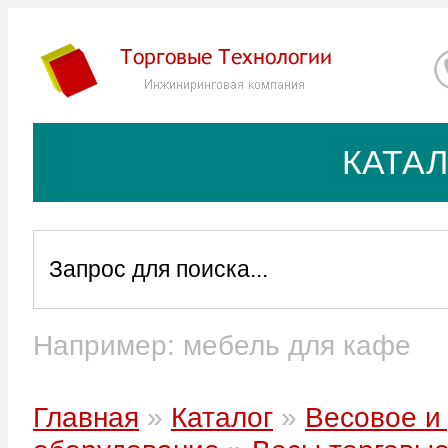
КАТА
Например: мебель для кафе
В корзину
-
+
руб.
Цена:
Главная
»
Каталог
»
Весовое и