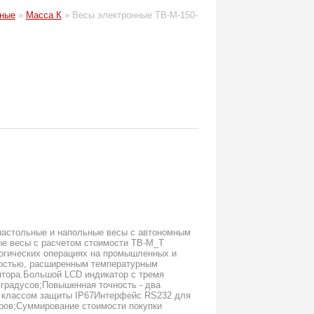
ные
»
Масса К
»
Весы электронные TB-M-150-
настольные и напольные весы с автономным
е весы c расчетом стоимости TB-М_Т
логических операциях на промышленных и
ностью, расширенным температурным
ятора.Большой LCD индикатор с тремя
 градусов;Повышенная точность - два
с классом защиты IP67Интерфейс RS232 для
аров;Суммирование стоимости покупки