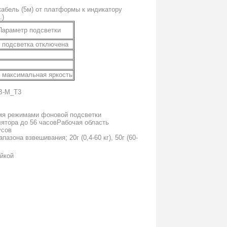
кабель (5м) от платформы к индикатору
.)
Параметр подсветки
 подсветка отключена
 максимальная яркость
B-М_T3
мя режимами фоновой подсветки
лятора до 56 часовРабочая область
усов
азона взвешивания; 20г (0,4-60 кг), 50г (60-
йкой