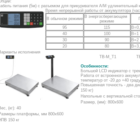
Опции:
кабель питания (5м) с разъемом для прикуривателя А/М удлинительный 
Время непрерывной работы от аккумулятора (час
В энергосберегающем
В обычном режиме
режиме
95
115
В=0,
40
100
В=1
30
90
В=2
20
80
В=3,
Варианты исполнения
TB-М_T1
T
Особенности:
Большой LCD индикатор с тре
Работа от встроенного аккуму
температур от -20 до +40 град
Повышенная точность - два диап
150 кг
)
Напольные с вертикальной сто
Размер, (мм): 800х600
Вес, (кг): 40
Размеры платформы, мм 800х600
НПВ 150 кг