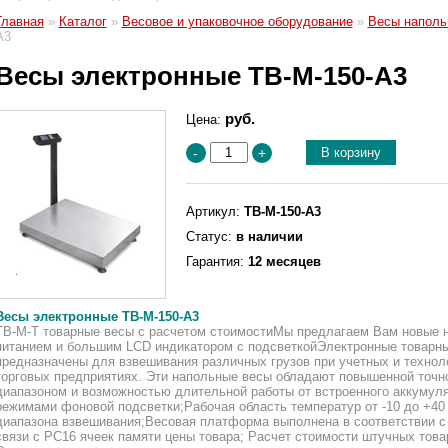
Главная
»
Каталог
»
Весовое и упаковочное оборудование
»
Весы наполь
A3
Весы электронные TB-M-150-A3
руб.
Цена:
В корзину
-
+
Артикул:
TB-M-150-A3
Статус:
в наличии
Гарантия:
12 месяцев
Весы электронные TB-M-150-A3
ТB-М-Т товарные весы с расчетом стоимостиМы предлагаем Вам новые 
питанием и большим LCD индикатором с подсветкойЭлектронные товарны
предназначены для взвешивания различных грузов при учетных и техно
торговых предприятиях. Эти напольные весы обладают повышенной точ
диапазоном и возможностью длительной работы от встроенного аккумул
режимами фоновой подсветки;Рабочая область температур от -10 до +40
диапазона взвешивания;Весовая платформа выполнена в соответствии 
связи с PC16 ячеек памяти цены товара; Расчет стоимости штучных тов